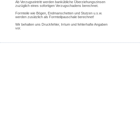
Ab Verzugseintritt werden bankübliche Überziehungszinsen
zuzüglich eines sofortigen Verzugschadens berechnet.
Formteile wie Bögen, Endmanschetten und Stutzen u.s.w.
werden zusätzlich als Formteilpauschale berechnet!
Wir behalten uns Druckfehler, Irrtum und fehlerhafte Angaben
vor.
Stäb & Becker
Technische Isolierungen