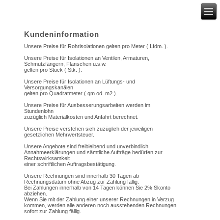
Kundeninformation
Unsere Preise für Rohrisolationen gelten pro Meter ( Lfdm. ).
Unsere Preise für Isolationen an Ventilen, Armaturen,
Schmutzfängern, Flanschen u.s.w.
gelten pro Stück ( Stk. ).
Unsere Preise für Isolationen an Lüftungs- und
Versorgungskanälen
gelten pro Quadratmeter ( qm od. m2 ).
Unsere Preise für Ausbesserungsarbeiten werden im
Stundenlohn
zuzüglich Materialkosten und Anfahrt berechnet.
Unsere Preise verstehen sich zuzüglich der jeweiligen
gesetzlichen Mehrwertsteuer.
Unsere Angebote sind freibleibend und unverbindlich.
Annahmeerklärungen und sämtliche Aufträge bedürfen zur
Rechtswirksamkeit
einer schriftlichen Auftragsbestätigung.
Unsere Rechnungen sind innerhalb 30 Tagen ab
Rechnungsdatum ohne Abzug zur Zahlung fällig.
Bei Zahlungen innerhalb von 14 Tagen können Sie 2% Skonto
abziehen.
Wenn Sie mit der Zahlung einer unserer Rechnungen in Verzug
kommen, werden alle anderen noch ausstehenden Rechnungen
sofort zur Zahlung fällig.